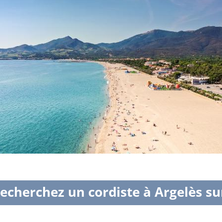
echerchez un cordiste à Argelès s